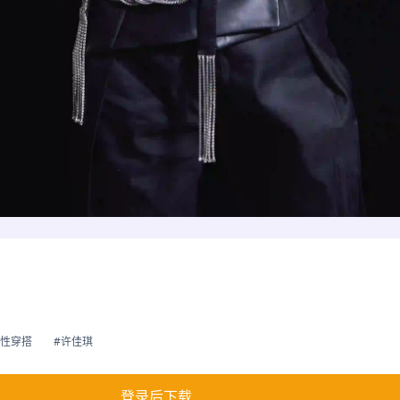
个性穿搭
#许佳琪
登录后下载