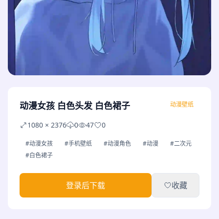
动漫女孩 白色头发 白色裙子
动漫壁纸
1080 × 2376
0
47
0
#动漫女孩
#手机壁纸
#动漫角色
#动漫
#二次元
#白色裙子
登录后下载
收藏