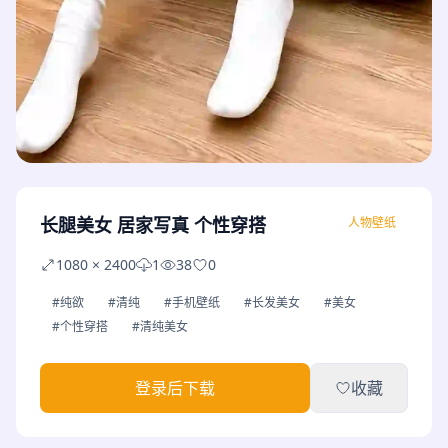
长腿美女 居家写真 个性穿搭
人物壁纸
1080 × 2400
1
38
0
#纯欲
#清纯
#手机壁纸
#长发美女
#美女
#个性穿搭
#清纯美女
登录后下载
收藏