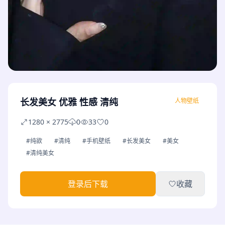
长发美女 优雅 性感 清纯
人物壁纸
1280 × 2775
0
33
0
#纯欲
#清纯
#手机壁纸
#长发美女
#美女
#清纯美女
登录后下载
收藏