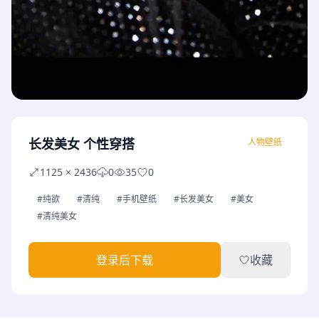
长发美女 个性穿搭
人物壁纸
1125 × 2436
0
35
0
#纯欲
#清纯
#手机壁纸
#长发美女
#美女
#清纯美女
登录后下载
收藏