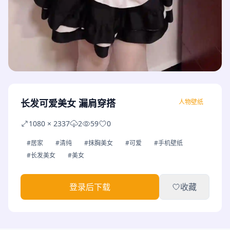
长发可爱美女 漏肩穿搭
人物壁纸
1080 × 2337
2
59
0
#居家
#清纯
#抹胸美女
#可爱
#手机壁纸
#长发美女
#美女
登录后下载
收藏