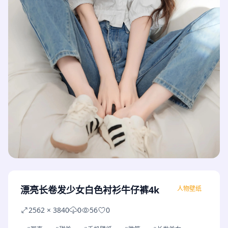
漂亮长卷发少女白色衬衫牛仔裤4k
人物壁纸
2562 × 3840
0
56
0