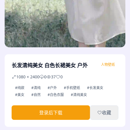
长发清纯美女 白色长裙美女 户外
人物壁纸
1080 × 2400
0
37
0
#纯欲
#清纯
#户外
#手机壁纸
#长发美女
#美女
#自然
#白色衣服
#清纯美女
登录后下载
收藏