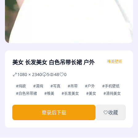
美女 长发美女 白色吊带长裙 户外
唯美壁纸
1080 × 2340
5
48
0
#纯欲
#清纯
#写真
#吊带
#户外
#手机壁纸
#白色吊带裙
#唯美
#长发美女
#美女
#清纯美女
登录后下载
收藏