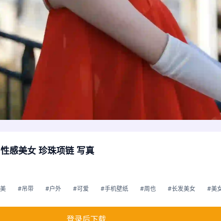
 性感美女 珍珠项链 写真
甜美
#吊带
#户外
#可爱
#手机壁纸
#周也
#长发美女
#美
登录后下载