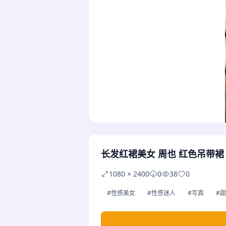
长发红裙美女 周也 红色吊带裙
1080 × 2400
0
38
0
#性感美女
#性感迷人
#写真
#