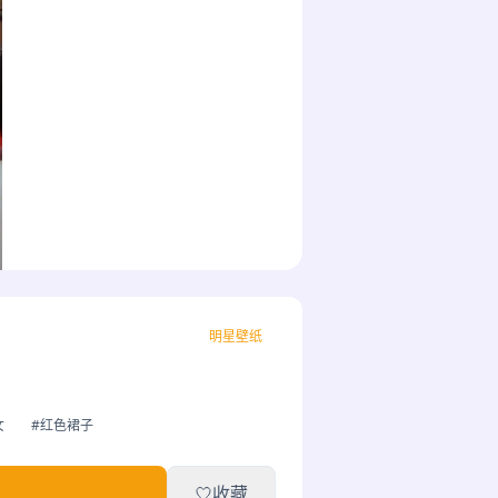
明星壁纸
女
#红色裙子
收藏