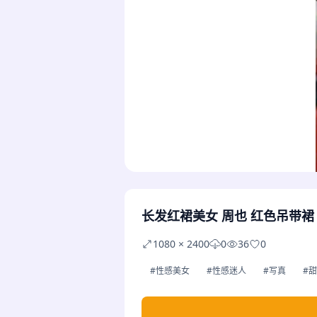
长发红裙美女 周也 红色吊带裙
1080 × 2400
0
36
0
#性感美女
#性感迷人
#写真
#