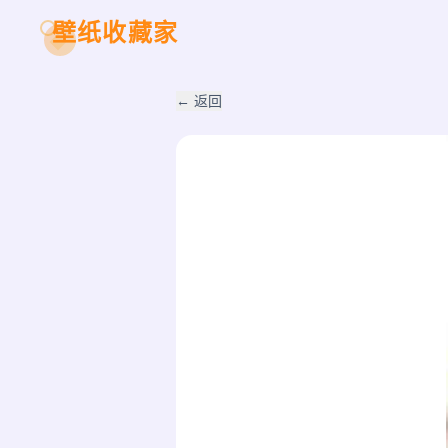
壁纸收藏家
← 返回